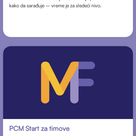
kako da sarađuje – vreme je za sledeći nivo.
PCM Start za timove