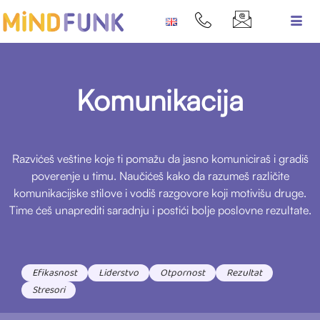
Komunikacija
Razvićeš veštine koje ti pomažu da jasno komuniciraš i gradiš
poverenje u timu. Naučićeš kako da razumeš različite
komunikacijske stilove i vodiš razgovore koji motivišu druge.
Time ćeš unaprediti saradnju i postići bolje poslovne rezultate.
Efikasnost
Liderstvo
Otpornost
Rezultat
Stresori