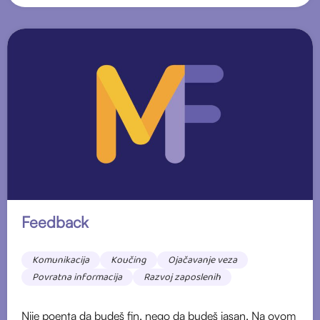
Feedback
Komunikacija
Koučing
Ojačavanje veza
Povratna informacija
Razvoj zaposlenih
Nije poenta da budeš fin, nego da budeš jasan. Na ovom