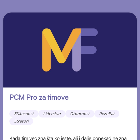
PCM Pro za timove
Efikasnost
Liderstvo
Otpornost
Rezultat
Stresori
Kada tim već zna šta ko jeste, ali i dalje ponekad ne zna