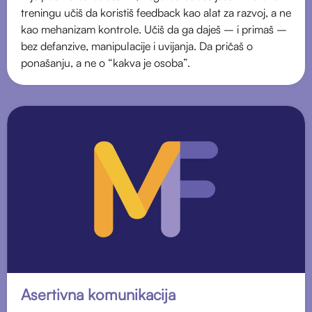
treningu učiš da koristiš feedback kao alat za razvoj, a ne
kao mehanizam kontrole. Učiš da ga daješ – i primaš –
bez defanzive, manipulacije i uvijanja. Da pričaš o
ponašanju, a ne o “kakva je osoba”.
Asertivna komunikacija