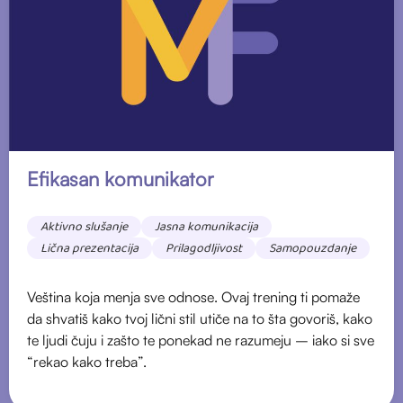
Efikasan komunikator
Aktivno slušanje
Jasna komunikacija
Lična prezentacija
Prilagodljivost
Samopouzdanje
Veština koja menja sve odnose. Ovaj trening ti pomaže
da shvatiš kako tvoj lični stil utiče na to šta govoriš, kako
te ljudi čuju i zašto te ponekad ne razumeju – iako si sve
“rekao kako treba”.