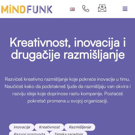
Kreativnost, inovacija i
drugačije razmišljanje
Razvićeš kreativno razmišljanje koje pokreće inovacije u timu.
Naučićeš kako da podstakneš ljude da razmišljaju van okvira i
razviju ideje koje doprinose rastu kompanije. Postaćeš
pokretač promena u svojoj organizaciji.
Inovacija
Kreativnost
Razmišljanje
Razvoj proizvoda
Timska saradnja