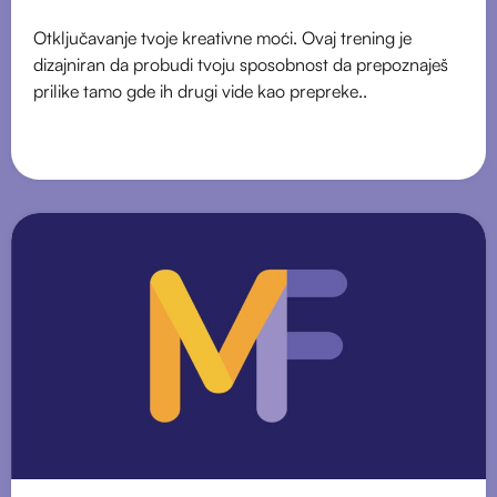
Otključavanje tvoje kreativne moći. Ovaj trening je
dizajniran da probudi tvoju sposobnost da prepoznaješ
prilike tamo gde ih drugi vide kao prepreke..