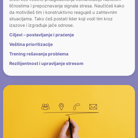
ličnostima i prepoznavanja signala stresa. Naučićeš kako
da motivišeš tim i konstruktivno reaguješ u zahtevnim
situacijama. Tako ćeš postati lider koji vodi tim kroz
izazove i izgrađuje jače odnose.
Ciljevi – postavljanje i praćenje
Veština prioritizacije
Trening rešavanja problema
Rezilijentnost i upravljanje stresom