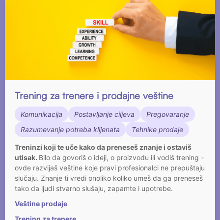
Trening za trenere i prodajne veštine
Komunikacija
Postavljanje ciljeva
Pregovaranje
Razumevanje potreba klijenata
Tehnike prodaje
Treninzi koji te uče kako da preneseš znanje i ostaviš
utisak.
Bilo da govoriš o ideji, o proizvodu ili vodiš trening –
ovde razvijaš veštine koje pravi profesionalci ne prepuštaju
slučaju. Znanje ti vredi onoliko koliko umeš da ga preneseš
tako da ljudi stvarno slušaju, zapamte i upotrebe.
Veštine prodaje
Trening za trenere