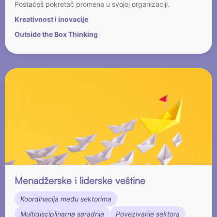
Postaćeš pokretač promena u svojoj organizaciji.
Kreativnost i inovacije
Outside the Box Thinking
Menadžerske i liderske veštine
Koordinacija među sektorima
Multidisciplinarna saradnja
Povezivanje sektora