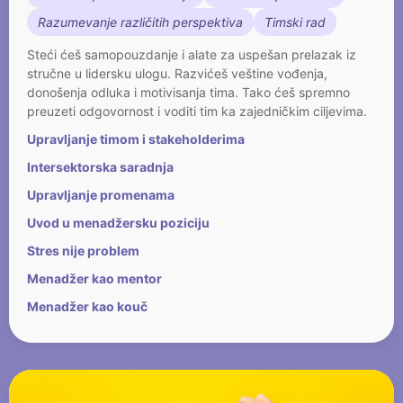
Razumevanje različitih perspektiva
Timski rad
Steći ćeš samopouzdanje i alate za uspešan prelazak iz
stručne u lidersku ulogu. Razvićeš veštine vođenja,
donošenja odluka i motivisanja tima. Tako ćeš spremno
preuzeti odgovornost i voditi tim ka zajedničkim ciljevima.
Upravljanje timom i stakeholderima
Intersektorska saradnja
Upravljanje promenama
Uvod u menadžersku poziciju
Stres nije problem
Menadžer kao mentor
Menadžer kao kouč