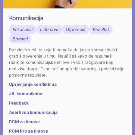
Komunikacija
Efikasnost
Liderstvo
Otpornost
Rezultat
Stresori
Razvićeš veštine koje ti pomažu da jasno komuniciraš i
gradiš poverenje u timu. Naučićeš kako da razumeš
različite komunikacijske stilove i vodiš razgovore koji
motivišu druge. Time ćeš unaprediti saradnju i postići bolje
poslovne rezultate.
Upravljanje konfliktima
JA, komunikator
Feedback
Asertivna komunikacija
PCM za timove
PCM Pro za timove