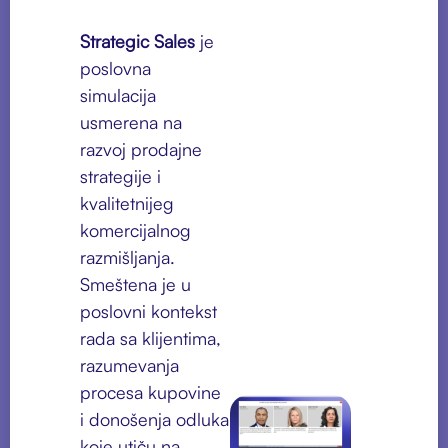
Strategic Sales
je
poslovna
simulacija
usmerena na
razvoj prodajne
strategije i
kvalitetnijeg
komercijalnog
razmišljanja.
Smeštena je u
poslovni kontekst
rada sa klijentima,
razumevanja
procesa kupovine
i donošenja odluka
koje utiču na